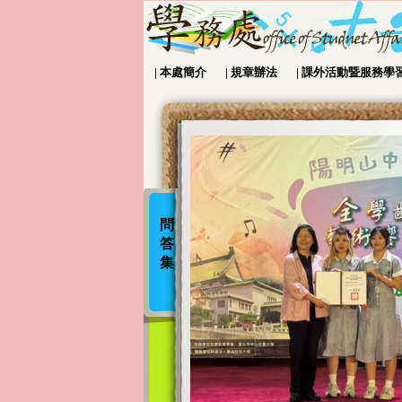
|
本處簡介
|
規章辦法
|
課外活動暨服務學
問
答
集