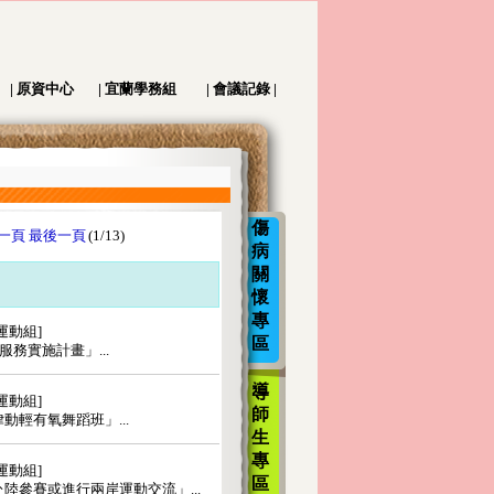
|
原資中心
|
宜蘭學務組
|
會議記錄
|
傷
病
關
懷
專
區
導
師
生
專
區