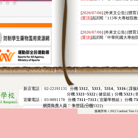
新店電話： 02-22191131 分機:
5312、5313、5314、5316
( 課服
分機:
5321~5322
( 健促組 ) 分機:
5323
( 
宜蘭電話： 03-9891178 分機:
7311~7313
( 宜蘭學務組 ) 分機:
7
網頁負責人員： 朱世廷(分機5322)
版權所有 c 2012 Cardinal Tien Coll