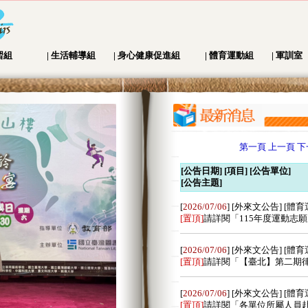
習組
|
生活輔導組
|
身心健康促進組
|
體育運動組
|
軍訓室